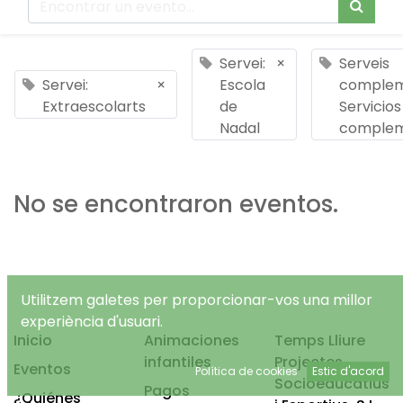
Servei:
×
Serveis
Servei:
×
Escola
complem
Extraescolarts
de
Servicios
Nadal
complem
No se encontraron eventos.
Utilitzem galetes per proporcionar-vos una millor
experiència d'usuari.
Inicio
Animaciones
Temps Lliure
infantiles
Projectes
Eventos
Política de cookies
Estic d'acord
Socioeducatius
Pagos
¿Quiénes