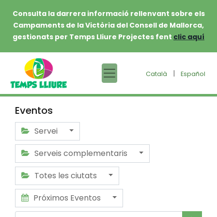
Consulta la darrera informació rellenvant sobre els
Campaments de la Victòria del Consell de Mallorca,
gestionats per Temps Lliure Projectes fent
clic aquí
|
Català
Español
Eventos
Servei
Serveis complementaris
Totes les ciutats
Próximos Eventos