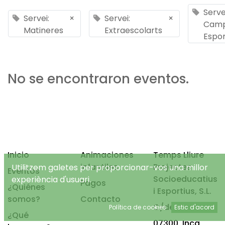
Serve
Servei:
×
Servei:
×
Cam
Matineres
Extraescolarts
Espor
No se encontraron eventos.
Inicio
Animaciones
Temps Lliure
infantiles
Projectes
Utilitzem galetes per proporcionar-vos una millor
Eventos
Socioeducatius
experiència d'usuari.
Pagos
¿Quiénes
i Esportius, S.L.
somos?
Contacto
C/de Mancor, 4
Política de cookies
Estic d'acord
¿Qué
07300, Inca