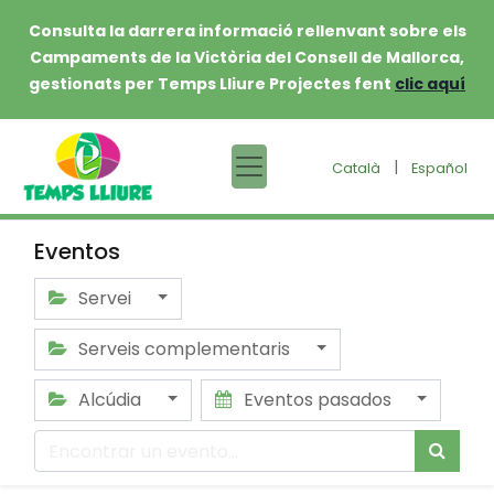
Consulta la darrera informació rellenvant sobre els
Campaments de la Victòria del Consell de Mallorca,
gestionats per Temps Lliure Projectes fent
clic aquí
|
Català
Español
Eventos
Servei
Serveis complementaris
Alcúdia
Eventos pasados