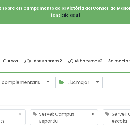
 sobre els Campaments de la Victòria del Consell de Mallo
fent
clic aquí
Cursos
¿Quiénes somos?
¿Qué hacemos?
Animacio
s complementaris
Llucmajor
×
Servei: Campus
×
Servei: 
ts
Esportiu
escola