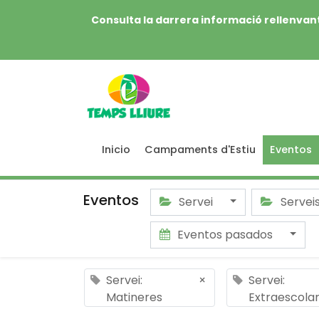
Consulta la darrera informació rellenvant
Inicio
Campaments d'Estiu
Eventos
Eventos
Servei
Servei
Eventos pasados
Servei:
×
Servei:
Matineres
Extraescolar