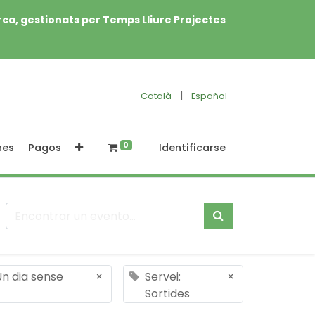
rca, gestionats per Temps Lliure Projectes
|
Català
Español
0
nes
Pagos
Identificarse
Un dia sense
×
Servei:
×
Sortides