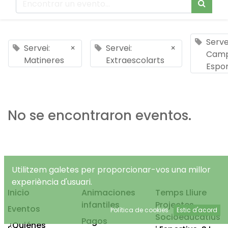
Serve
Servei:
×
Servei:
×
Cam
Matineres
Extraescolarts
Espor
No se encontraron eventos.
Utilitzem galetes per proporcionar-vos una millor
experiència d'usuari.
Inicio
Animaciones
Temps Lliure
infantiles
Projectes
Eventos
Política de cookies
Estic d'acord
Socioeducatius
Pagos
¿Quiénes