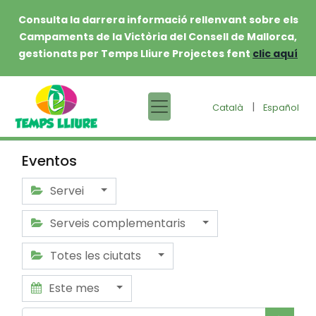
Consulta la darrera informació rellenvant sobre els
Campaments de la Victòria del Consell de Mallorca,
gestionats per Temps Lliure Projectes fent
clic aquí
|
Català
Español
Eventos
Servei
Serveis complementaris
Totes les ciutats
Este mes