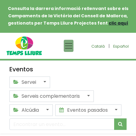
Consulta la darrera informació rellenvant sobre els
Campaments de la Victòria del Consell de Mallorca,
gestionats per Temps Lliure Projectes fent
clic aquí
|
Català
Español
Eventos
Servei
Serveis complementaris
Alcúdia
Eventos pasados