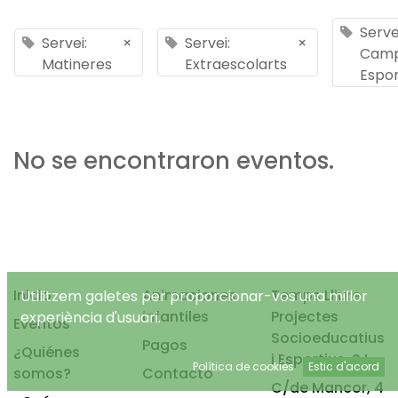
Serve
Servei:
×
Servei:
×
Cam
Matineres
Extraescolarts
Espor
No se encontraron eventos.
Inicio
Animaciones
Temps Lliure
Utilitzem galetes per proporcionar-vos una millor
infantiles
Projectes
experiència d'usuari.
Eventos
Socioeducatius
Pagos
¿Quiénes
i Esportius, S.L.
Política de cookies
Estic d'acord
somos?
Contacto
C/de Mancor, 4