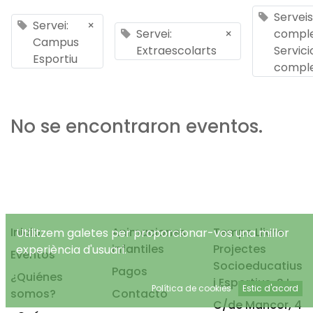
Serveis
Servei:
×
Servei:
×
comple
Campus
Extraescolarts
Servici
Esportiu
compl
No se encontraron eventos.
Inicio
Animaciones
Temps Lliure
Utilitzem galetes per proporcionar-vos una millor
infantiles
Projectes
experiència d'usuari.
Eventos
Socioeducatius
Pagos
¿Quiénes
i Esportius, S.L.
Política de cookies
Estic d'acord
somos?
Contacto
C/de Mancor, 4