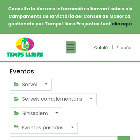
Consulta la darrera informació rellenvant sobre els
Campaments de la Victòria del Consell de Mallorca,
gestionats per Temps Lliure Projectes fent
clic aquí
|
Català
Español
Eventos
Servei
Serveis complementaris
Binissalem
Eventos pasados