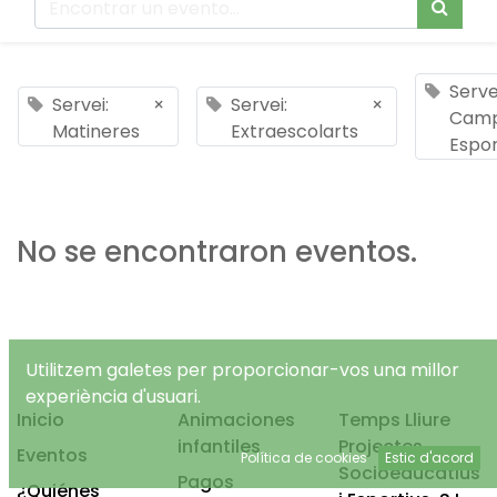
Serve
Servei:
×
Servei:
×
Cam
Matineres
Extraescolarts
Espor
No se encontraron eventos.
Utilitzem galetes per proporcionar-vos una millor
experiència d'usuari.
Inicio
Animaciones
Temps Lliure
infantiles
Projectes
Eventos
Política de cookies
Estic d'acord
Socioeducatius
Pagos
¿Quiénes