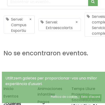
Serveis
Servei:
×
Servei:
×
comple
Campus
Extraescolarts
Servici
Esportiu
compl
No se encontraron eventos.
Utilitzem galetes per proporcionar-vos una millor
experiència d'usuari.
Inicio
Animaciones
Temps Lliure
infantiles
Projectes
Eventos
Política de cookies
Estic d'acord
Socioeducatius
Pagos
¿Quiénes