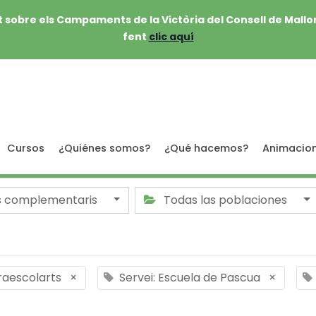
 sobre els Campaments de la Victòria del Consell de Mallo
fent
clic aquí
Cursos
¿Quiénes somos?
¿Qué hacemos?
Animacio
s complementaris
Todas las poblaciones
traescolarts
×
Servei: Escuela de Pascua
×