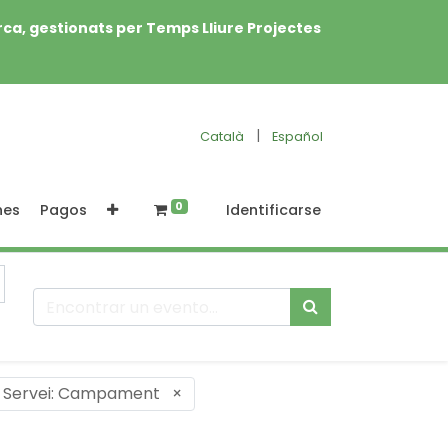
rca, gestionats per Temps Lliure Projectes
|
Català
Español
0
nes
Pagos
Identificarse
Servei: Campament
×