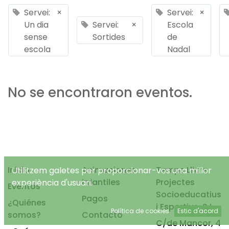
Servei:
×
Servei:
×
Un dia
Servei:
×
Escola
sense
Sortides
de
escola
Nadal
No se encontraron eventos.
Inicio
Animaciones
Temps Lliure
Utilitzem galetes per proporcionar-vos una millor
infantiles
Projectes
experiència d'usuari.
Eventos
Socioeducatius
Pagos
¿Quiénes
i Esportius, S.L.
Política de cookies
Estic d'acord
somos?
Contacto
C/de Mancor, 4