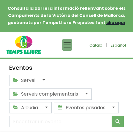
Consulta la darrera informació rellenvant sobre els
Campaments de la Victòria del Consell de Mallorca,
gestionats per Temps Lliure Projectes fent
clic aquí
|
Català
Español
Eventos
Servei
Serveis complementaris
Alcúdia
Eventos pasados