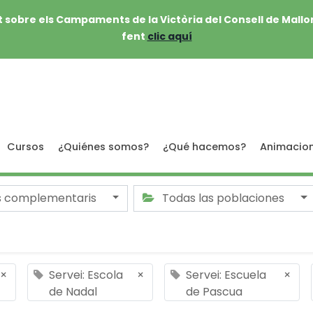
 sobre els Campaments de la Victòria del Consell de Mallo
fent
clic aquí
Cursos
¿Quiénes somos?
¿Qué hacemos?
Animacio
s complementaris
Todas las poblaciones
×
Servei: Escola
×
Servei: Escuela
×
de Nadal
de Pascua