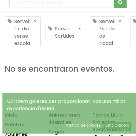
Servei:
×
Servei:
×
Un dia
Servei:
×
Escola
sense
Sortides
de
escola
Nadal
No se encontraron eventos.
Utilitzem galetes per proporcionar-vos una millor
experiència d'usuari.
Inicio
Animaciones
Temps Lliure
infantiles
Projectes
Eventos
Política de cookies
Estic d'acord
Socioeducatius
Pagos
¿Quiénes