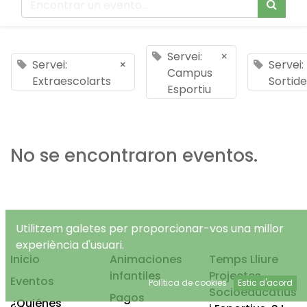
Servei:
×
Servei:
×
Servei:
Campus
Extraescolarts
Sortide
Esportiu
No se encontraron eventos.
Utilitzem galetes per proporcionar-vos una millor
experiència d'usuari.
Inicio
Animaciones
Temps Lliure
infantiles
Projectes
Eventos
Política de cookies
Estic d'acord
Socioeducatius
Pagos
¿Quiénes