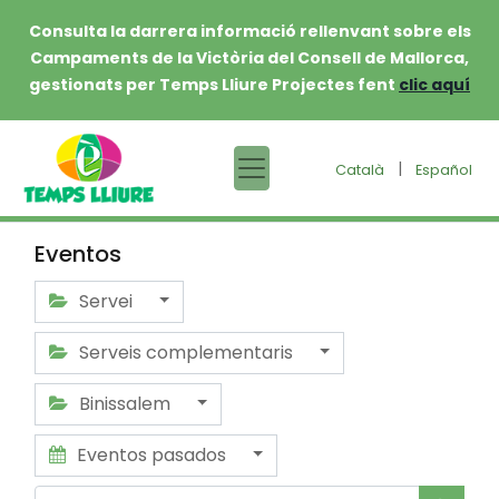
Consulta la darrera informació rellenvant sobre els
Campaments de la Victòria del Consell de Mallorca,
gestionats per Temps Lliure Projectes fent
clic aquí
|
Català
Español
Eventos
Servei
Serveis complementaris
Binissalem
Eventos pasados