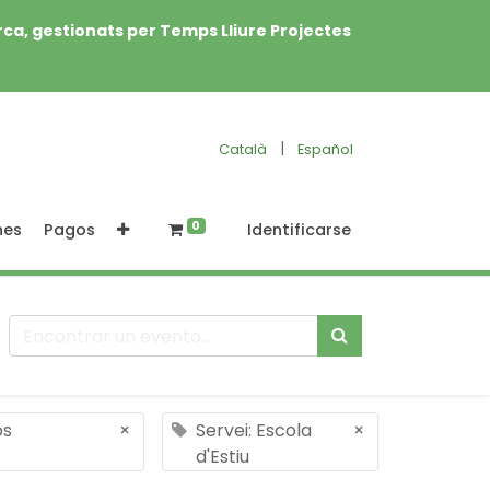
rca, gestionats per Temps Lliure Projectes
|
Català
Español
0
nes
Pagos
Identificarse
os
×
Servei: Escola
×
d'Estiu