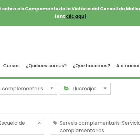
 sobre els Campaments de la Victòria del Consell de Mallo
fent
clic aquí
Cursos
¿Quiénes somos?
¿Qué hacemos?
Animacio
s complementaris
Llucmajor
 Escuela de
×
Serveis complementaris: Servici
complementarios