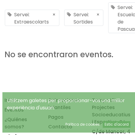
Servei:
Servei:
×
Servei:
×
Escuel
Extraescolarts
Sortides
de
Pascua
No se encontraron eventos.
Inicio
Animaciones
Temps Lliure
Utilitzem galetes per proporcionar-vos una millor
infantiles
Projectes
experiència d'usuari.
Eventos
Socioeducatius
Pagos
¿Quiénes
i Esportius, S.L.
Política de cookies
Estic d'acord
somos?
Contacto
C/de Mancor, 4