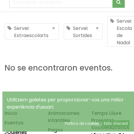
Servei:
Servei:
×
Servei:
×
Escola
Extraescolarts
Sortides
de
Nadal
No se encontraron eventos.
Utilitzem galetes per proporcionar-vos una millor
experiència d'usuari.
Inicio
Animaciones
Temps Lliure
infantiles
Projectes
Eventos
Política de cookies
Estic d'acord
Socioeducatius
Pagos
¿Quiénes