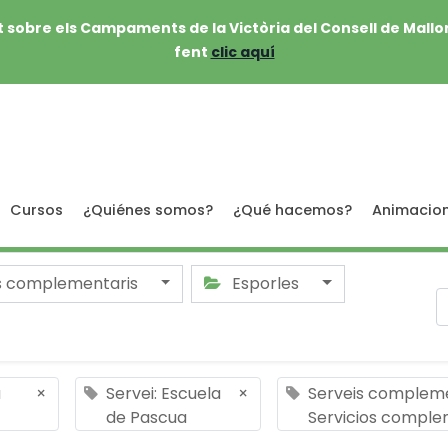
 sobre els Campaments de la Victòria del Consell de Mallo
fent
clic aquí
Cursos
¿Quiénes somos?
¿Qué hacemos?
Animacio
s complementaris
Esporles
a
×
Servei: Escuela
×
Serveis compleme
de Pascua
Servicios comple