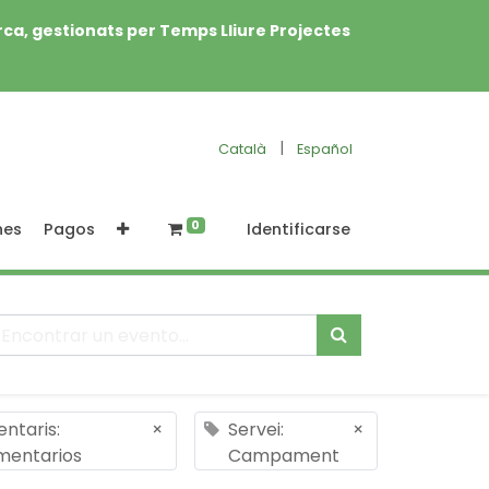
rca, gestionats per Temps Lliure Projectes
|
Català
Español
0
nes
Pagos
Identificarse
ntaris:
×
Servei:
×
mentarios
Campament