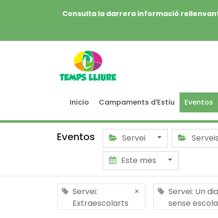
Consulta la darrera informació rellenvant
Inicio
Campaments d'Estiu
Eventos
Eventos
Servei
Servei
Este mes
Servei:
×
Servei: Un di
Extraescolarts
sense escola