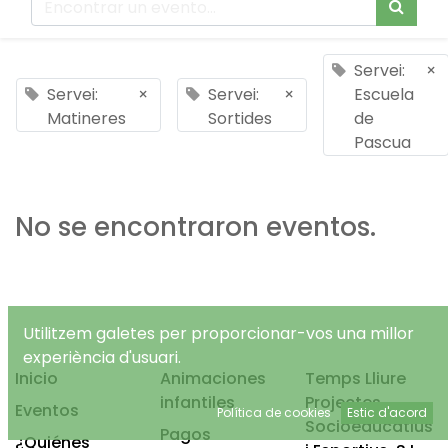
Servei:
×
Servei:
×
Servei:
×
Escuela
Matineres
Sortides
de
Pascua
No se encontraron eventos.
Utilitzem galetes per proporcionar-vos una millor
experiència d'usuari.
Inicio
Animaciones
Temps Lliure
infantiles
Projectes
Eventos
Política de cookies
Estic d'acord
Socioeducatius
Pagos
¿Quiénes