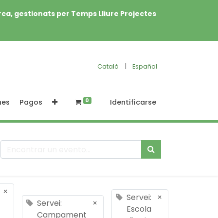
rca, gestionats per Temps Lliure Projectes
|
Català
Español
0
nes
Pagos
Identificarse
×
Servei:
×
Servei:
×
Escola
Campament