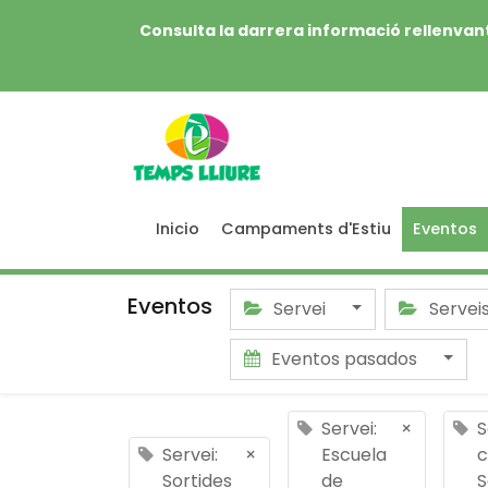
Consulta la darrera informació rellenvant
Inicio
Campaments d'Estiu
Eventos
Eventos
Servei
Servei
Eventos pasados
Servei:
×
S
Servei:
×
Escuela
c
Sortides
de
S