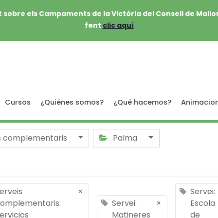
 sobre els Campaments de la Victòria del Consell de Mallo
fent
clic aquí
Cursos
¿Quiénes somos?
¿Qué hacemos?
Animacio
s complementaris
Palma
erveis
×
Servei:
omplementaris:
Servei:
×
Escola
ervicios
Matineres
de