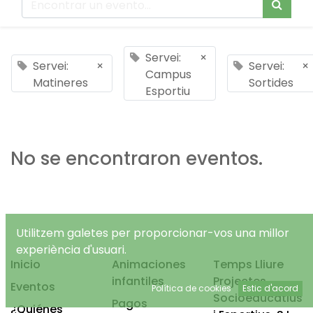
Servei:
×
Servei:
×
Servei:
×
Campus
Matineres
Sortides
Esportiu
No se encontraron eventos.
Utilitzem galetes per proporcionar-vos una millor
experiència d'usuari.
Inicio
Animaciones
Temps Lliure
infantiles
Projectes
Eventos
Política de cookies
Estic d'acord
Socioeducatius
Pagos
¿Quiénes