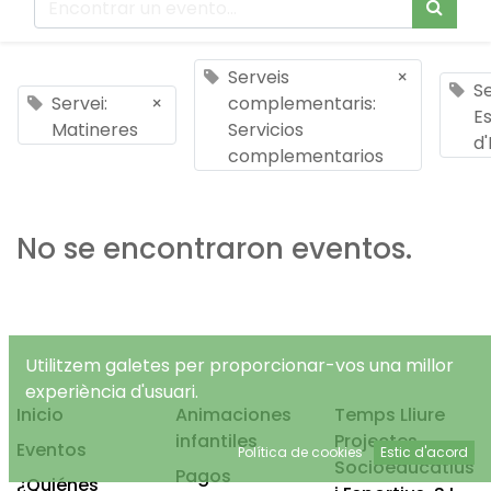
Serveis
×
Se
Servei:
×
complementaris:
E
Matineres
Servicios
d'
complementarios
No se encontraron eventos.
Utilitzem galetes per proporcionar-vos una millor
experiència d'usuari.
Inicio
Animaciones
Temps Lliure
infantiles
Projectes
Eventos
Política de cookies
Estic d'acord
Socioeducatius
Pagos
¿Quiénes