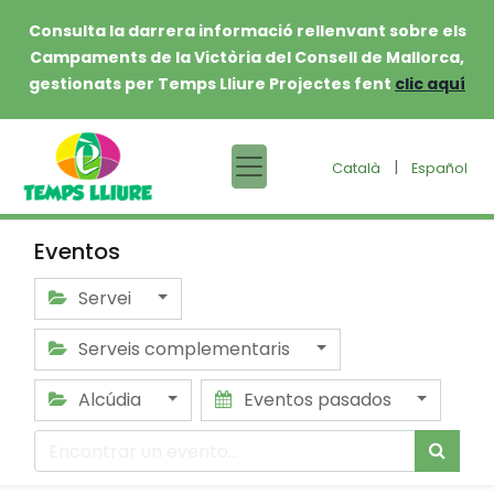
Consulta la darrera informació rellenvant sobre els
Campaments de la Victòria del Consell de Mallorca,
gestionats per Temps Lliure Projectes fent
clic aquí
|
Català
Español
Eventos
Servei
Serveis complementaris
Alcúdia
Eventos pasados