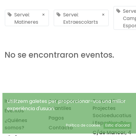
Serve
Servei:
×
Servei:
×
Cam
Matineres
Extraescolarts
Espor
No se encontraron eventos.
Inicio
Animaciones
Temps Lliure
Utilitzem galetes per proporcionar-vos una millor
infantiles
Projectes
experiència d'usuari.
Eventos
Socioeducatius
Pagos
¿Quiénes
i Esportius, S.L.
Política de cookies
Estic d'acord
somos?
Contacto
C/de Mancor, 4