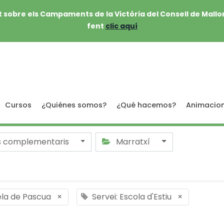
 sobre els Campaments de la Victòria del Consell de Mallo
fent
clic aquí
Cursos
¿Quiénes somos?
¿Qué hacemos?
Animacio
s complementaris
Marratxí
ela de Pascua
×
Servei: Escola d'Estiu
×