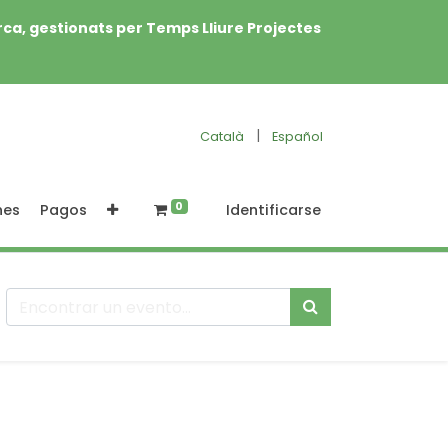
rca, gestionats per Temps Lliure Projectes
|
Català
Español
0
nes
Pagos
Identificarse