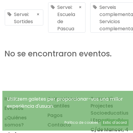
Servei:
×
Serveis
Servei:
×
Escuela
complementar
Sortides
de
Servicios
Pascua
complementa
No se encontraron eventos.
Inicio
Animaciones
Temps Lliure
Utilitzem galetes per proporcionar-vos una millor
infantiles
Projectes
experiència d'usuari.
Eventos
Socioeducatius
Pagos
¿Quiénes
i Esportius, S.L.
Política de cookies
Estic d'acord
somos?
Contacto
C/de Mancor, 4