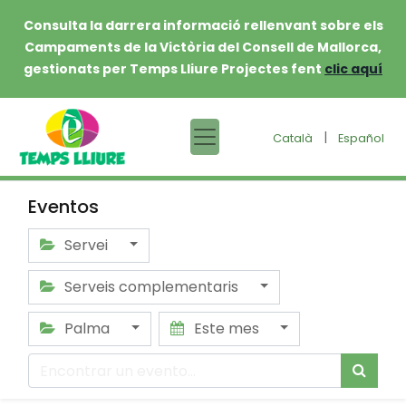
Consulta la darrera informació rellenvant sobre els
Campaments de la Victòria del Consell de Mallorca,
gestionats per Temps Lliure Projectes fent
clic aquí
|
Català
Español
Eventos
Servei
Serveis complementaris
Palma
Este mes