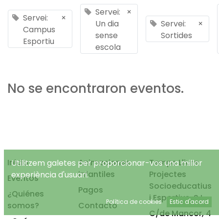
Servei:
×
Servei:
×
Un dia
Servei:
×
Campus
sense
Sortides
Esportiu
escola
No se encontraron eventos.
Inicio
Animaciones
Temps Lliure
Utilitzem galetes per proporcionar-vos una millor
infantiles
Projectes
experiència d'usuari.
Eventos
Socioeducatius
Pagos
¿Quiénes
i Esportius, S.L.
Política de cookies
Estic d'acord
somos?
Contacto
C/de Mancor, 4