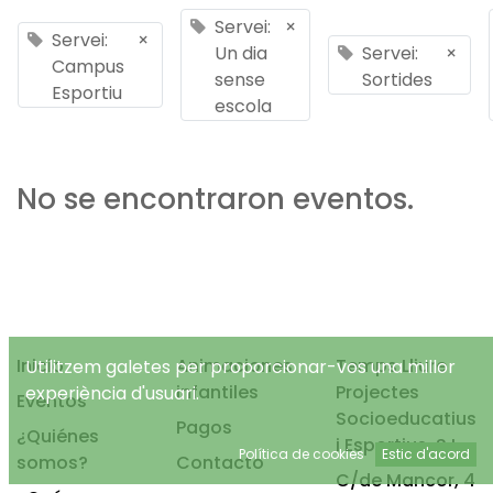
Servei:
×
Servei:
×
Un dia
Servei:
×
Campus
sense
Sortides
Esportiu
escola
No se encontraron eventos.
Inicio
Animaciones
Temps Lliure
Utilitzem galetes per proporcionar-vos una millor
infantiles
Projectes
experiència d'usuari.
Eventos
Socioeducatius
Pagos
¿Quiénes
i Esportius, S.L.
Política de cookies
Estic d'acord
somos?
Contacto
C/de Mancor, 4