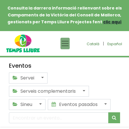
Consulta la darrera informació rellenvant sobre els
Campaments de la Victòria del Consell de Mallorca,
gestionats per Temps Lliure Projectes fent
clic aquí
|
Català
Español
Eventos
Servei
Serveis complementaris
Sineu
Eventos pasados