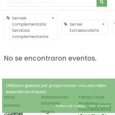
Serveis
×
complementaris:
Servei:
×
Servicios
Extraescolarts
complementarios
No se encontraron eventos.
Utilitzem galetes per proporcionar-vos una millor
experiència d'usuari.
Inicio
Animaciones
Temps Lliure
infantiles
Projectes
Eventos
Política de cookies
Estic d'acord
Socioeducatius
Pagos
¿Quiénes