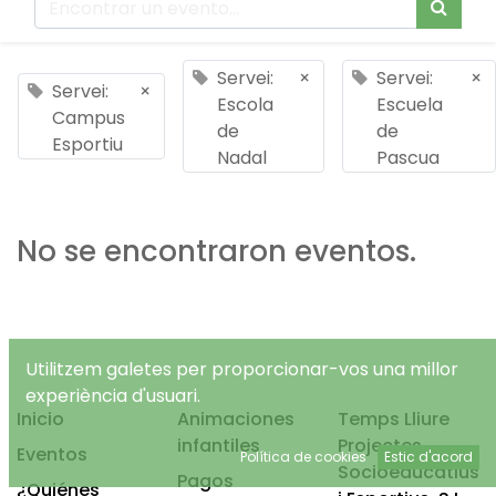
Servei:
×
Servei:
×
Servei:
×
Escola
Escuela
Campus
de
de
Esportiu
Nadal
Pascua
No se encontraron eventos.
Utilitzem galetes per proporcionar-vos una millor
experiència d'usuari.
Inicio
Animaciones
Temps Lliure
infantiles
Projectes
Eventos
Política de cookies
Estic d'acord
Socioeducatius
Pagos
¿Quiénes