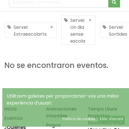
Servei:
×
Servei:
×
Un dia
Servei:
Extraescolarts
sense
Sortides
escola
No se encontraron eventos.
Utilitzem galetes per proporcionar-vos una millor
experiència d'usuari.
Inicio
Animaciones
Temps Lliure
infantiles
Projectes
Eventos
Política de cookies
Estic d'acord
Socioeducatius
Pagos
¿Quiénes