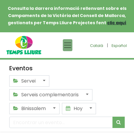
Consulta la darrera informació rellenvant sobre els
Campaments de la Victòria del Consell de Mallorca,
gestionats per Temps Lliure Projectes fent
clic aquí
|
Català
Español
Eventos
Servei
Serveis complementaris
Binissalem
Hoy