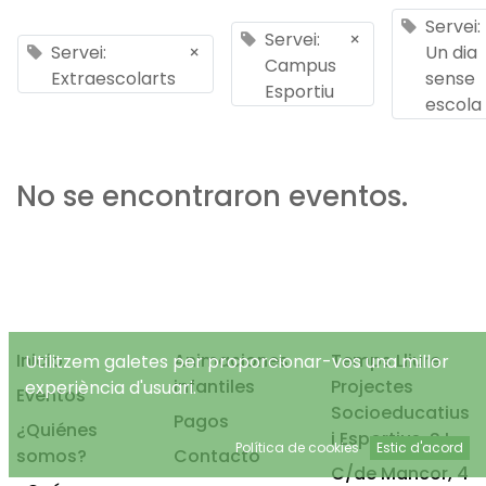
Servei:
Servei:
×
Servei:
×
Un dia
Campus
Extraescolarts
sense
Esportiu
escola
No se encontraron eventos.
Inicio
Animaciones
Temps Lliure
Utilitzem galetes per proporcionar-vos una millor
infantiles
Projectes
experiència d'usuari.
Eventos
Socioeducatius
Pagos
¿Quiénes
i Esportius, S.L.
Política de cookies
Estic d'acord
somos?
Contacto
C/de Mancor, 4