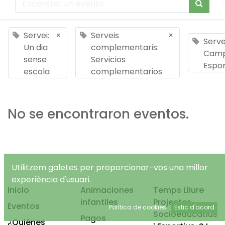
Servei:
×
Serveis
×
Serve
Un dia
complementaris:
Cam
sense
Servicios
Espor
escola
complementarios
No se encontraron eventos.
Utilitzem galetes per proporcionar-vos una millor
experiència d'usuari.
Inicio
Animaciones
Temps Lliure
infantiles
Projectes
Eventos
Política de cookies
Estic d'acord
Socioeducatius
Pagos
¿Quiénes