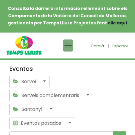
Consulta la darrera informació rellenvant sobre els
Campaments de la Victòria del Consell de Mallorca,
gestionats per Temps Lliure Projectes fent
clic aquí
|
Català
Español
Eventos
Servei
Serveis complementaris
Santanyí
Eventos pasados