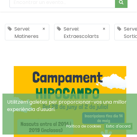
Servei:
×
Servei:
×
Serve
Matineres
Extraescolarts
Sorti
Utilitzem galetes per proporcionar-vos una millor
experiència d'usuari.
Política de cookies
Estic d'acord