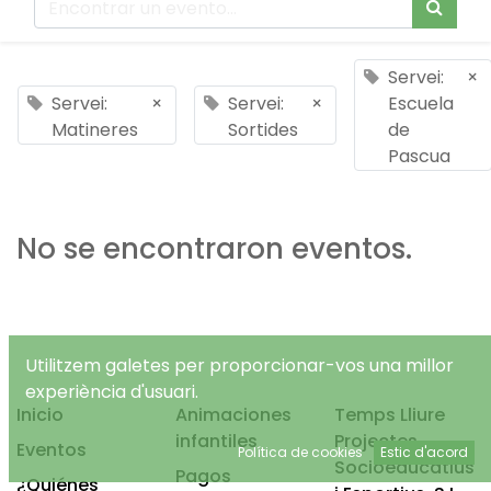
Servei:
×
Servei:
×
Servei:
×
Escuela
Matineres
Sortides
de
Pascua
No se encontraron eventos.
Utilitzem galetes per proporcionar-vos una millor
experiència d'usuari.
Inicio
Animaciones
Temps Lliure
infantiles
Projectes
Eventos
Política de cookies
Estic d'acord
Socioeducatius
Pagos
¿Quiénes