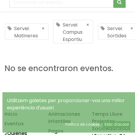
Servei:
×
Servei:
×
Servei:
×
Campus
Matineres
Sortides
Esportiu
No se encontraron eventos.
Utilitzem galetes per proporcionar-vos una millor
experiència d'usuari.
Inicio
Animaciones
Temps Lliure
infantiles
Projectes
Eventos
Política de cookies
Estic d'acord
Socioeducatius
Pagos
¿Quiénes