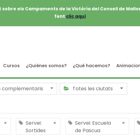
 sobre els Campaments de la Victòria del Consell de Mallo
fent
clic aquí
Cursos
¿Quiénes somos?
¿Qué hacemos?
Animacio
s complementaris
Totes les ciutats
×
Servei:
×
Servei: Escuela
×
Sortides
de Pascua