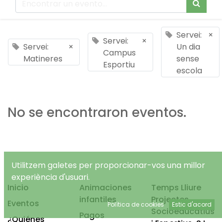
Servei:
×
Servei:
×
Servei:
×
Un dia
Campus
Matineres
sense
Esportiu
escola
No se encontraron eventos.
Utilitzem galetes per proporcionar-vos una millor
experiència d'usuari.
Inicio
Animaciones
Temps Lliure
infantiles
Projectes
Eventos
Política de cookies
Estic d'acord
Socioeducatius
Pagos
¿Quiénes