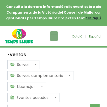
Consulta la darrera informació rellenvant sobre els
Campaments de la Victòria del Consell de Mallorca,
gestionats per Temps Lliure Projectes fent
clic aquí
|
Català
Español
Eventos
Servei
Serveis complementaris
Llucmajor
Eventos pasados