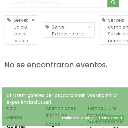
Servei:
×
Serveis
Un dia
Servei:
×
complem
sense
Extraescolarts
Servicios
escola
complem
No se encontraron eventos.
Utilitzem galetes per proporcionar-vos una millor
experiència d'usuari.
Inicio
Animaciones
Temps Lliure
infantiles
Projectes
Eventos
Política de cookies
Estic d'acord
Socioeducatius
Pagos
¿Quiénes