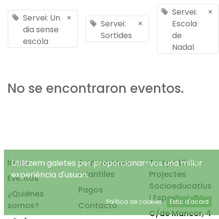
Servei:
×
Servei: Un
×
Servei:
×
Escola
dia sense
Sortides
de
escola
Nadal
No se encontraron eventos.
Inicio
Animaciones
Temps Lliure
Utilitzem galetes per proporcionar-vos una millor
infantiles
Projectes
experiència d'usuari.
Eventos
Socioeducatius
Pagos
¿Quiénes
i Esportius, S.L.
Política de cookies
Estic d'acord
somos?
Contacto
C/de Mancor, 4