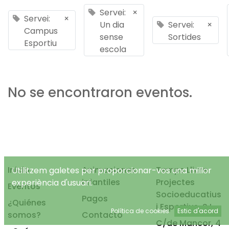
Servei:
×
Servei:
×
Un dia
Servei:
×
Campus
sense
Sortides
Esportiu
escola
No se encontraron eventos.
Inicio
Animaciones
Temps Lliure
Utilitzem galetes per proporcionar-vos una millor
infantiles
Projectes
experiència d'usuari.
Eventos
Socioeducatius
Pagos
¿Quiénes
i Esportius, S.L.
Política de cookies
Estic d'acord
somos?
Contacto
C/de Mancor, 4