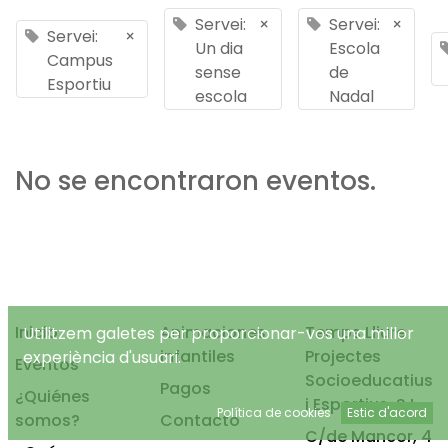
Servei:
×
Servei:
×
Servei:
×
Un dia
Escola
Campus
sense
de
Esportiu
escola
Nadal
No se encontraron eventos.
Inicio
Animaciones
Temps Lliure
Utilitzem galetes per proporcionar-vos una millor
infantiles
Projectes
experiència d'usuari.
Eventos
Socioeducatius
Pagos
¿Quiénes
i Esportius, S.L.
Política de cookies
Estic d'acord
somos?
Contacto
C/de Mancor, 4