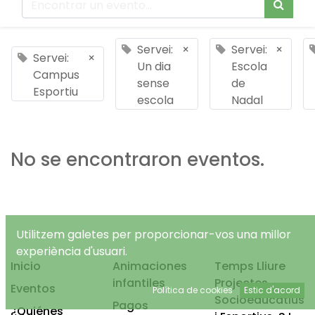
Servei:
×
Servei:
×
Servei:
×
Un dia
Escola
Campus
sense
de
Esportiu
escola
Nadal
No se encontraron eventos.
Utilitzem galetes per proporcionar-vos una millor
experiència d'usuari.
Inicio
Animaciones
Temps Lliure
infantiles
Projectes
Eventos
Política de cookies
Estic d'acord
Socioeducatius
Pagos
¿Quiénes