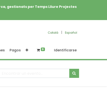
rca, gestionats per Temps Lliure Projectes
|
Català
Español
0
nes
Pagos
Identificarse