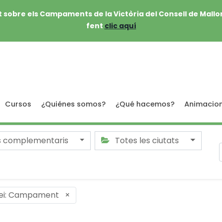
 sobre els Campaments de la Victòria del Consell de Mallo
fent
clic aquí
Cursos
¿Quiénes somos?
¿Qué hacemos?
Animacio
s complementaris
Totes les ciutats
ei: Campament
×