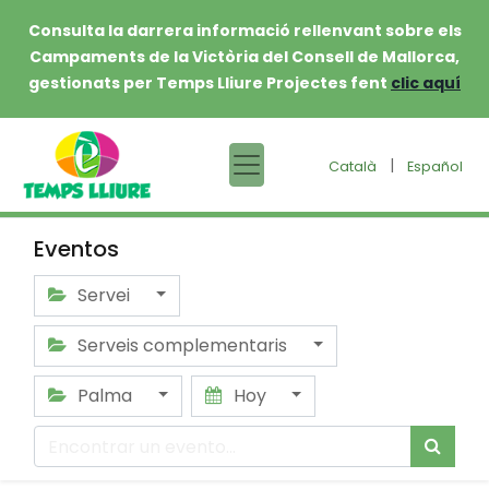
Consulta la darrera informació rellenvant sobre els
Campaments de la Victòria del Consell de Mallorca,
gestionats per Temps Lliure Projectes fent
clic aquí
|
Català
Español
Eventos
Servei
Serveis complementaris
Palma
Hoy