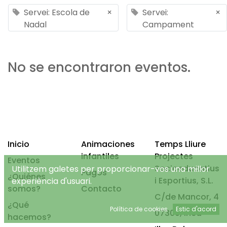
Servei: Escola de
×
Servei:
×
Nadal
Campament
No se encontraron eventos.
Inicio
Animaciones
Temps Lliure
infantiles
Projectes
Eventos
Socioeducatius
Utilitzem galetes per proporcionar-vos una millor
Pagos
¿Quiénes
i Esportius, S.L.
experiència d'usuari.
somos?
Contacto
C/de Mancor, 4
¿Qué
Política de cookies
Estic d'acord
07300, Inca
hacemos?