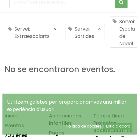
Servei:
Servei:
×
Servei:
×
Escola
Extraescolarts
Sortides
de
Nadal
No se encontraron eventos.
Utilitzem galetes per proporcionar-vos una millor
experiència d'usuari.
Inicio
Animaciones
Temps Lliure
infantiles
Projectes
Eventos
Política de cookies
Estic d'acord
Socioeducatius
Pagos
¿Quiénes