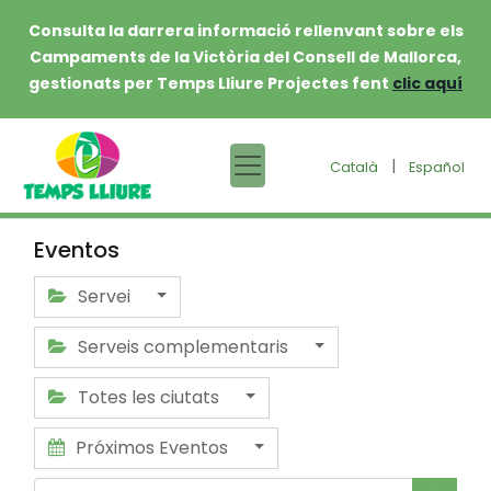
Consulta la darrera informació rellenvant sobre els
Campaments de la Victòria del Consell de Mallorca,
gestionats per Temps Lliure Projectes fent
clic aquí
|
Català
Español
Eventos
Servei
Serveis complementaris
Totes les ciutats
Próximos Eventos