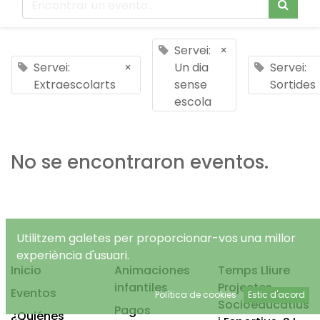
Servei:
×
Servei:
×
Un dia
Servei:
Extraescolarts
sense
Sortides
escola
No se encontraron eventos.
Utilitzem galetes per proporcionar-vos una millor
experiència d'usuari.
Inicio
Animaciones
Temps Lliure
infantiles
Projectes
Eventos
Política de cookies
Estic d'acord
Socioeducatius
Pagos
¿Quiénes