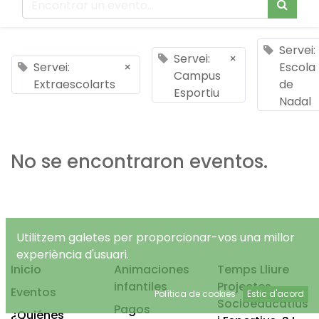
Servei:
Servei:
×
Servei:
×
Escola
Campus
Extraescolarts
de
Esportiu
Nadal
No se encontraron eventos.
Utilitzem galetes per proporcionar-vos una millor
experiència d'usuari.
Inicio
Animaciones
Temps Lliure
infantiles
Projectes
Eventos
Política de cookies
Estic d'acord
Socioeducatius
Pagos
¿Quiénes