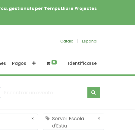
rca, gestionats per Temps Lliure Projectes
|
Català
Español
0
nes
Pagos
Identificarse
×
Servei: Escola
×
d'Estiu