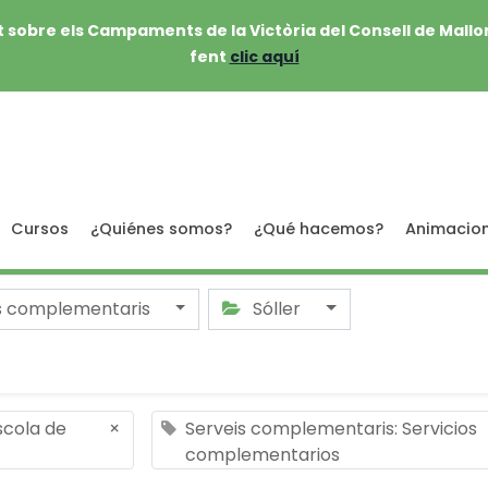
 sobre els Campaments de la Victòria del Consell de Mallo
fent
clic aquí
Cursos
¿Quiénes somos?
¿Qué hacemos?
Animacio
s complementaris
Sóller
Escola de
×
Serveis complementaris: Servicios
complementarios