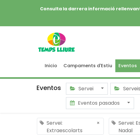
Consulta la darrera informació rellenvant
Inicio
Campaments d'Estiu
Eventos
Eventos
Servei
Servei
Eventos pasados
Servei:
×
Servei: 
Extraescolarts
Nadal