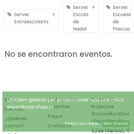
Servei:
×
Servei:
Servei:
×
Escola
Escuela
Extraescolarts
de
de
Nadal
Pascua
No se encontraron eventos.
Inicio
Animaciones
Temps Lliure
Utilitzem galetes per proporcionar-vos una millor
infantiles
Projectes
experiència d'usuari.
Eventos
Socioeducatius
Pagos
¿Quiénes
i Esportius, S.L.
Política de cookies
Estic d'acord
somos?
Contacto
C/de Mancor, 4