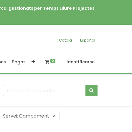
rca, gestionats per Temps Lliure Projectes
|
Català
Español
0
nes
Pagos
Identificarse
Servei: Campament
×