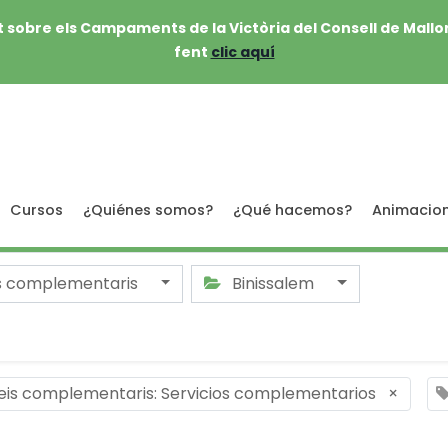
 sobre els Campaments de la Victòria del Consell de Mallo
fent
clic aquí
Cursos
¿Quiénes somos?
¿Qué hacemos?
Animacio
s complementaris
Binissalem
eis complementaris: Servicios complementarios
×