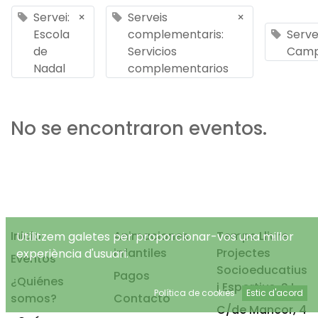
Servei:
×
Serveis
×
Escola
complementaris:
Servei
de
Servicios
Cam
Nadal
complementarios
No se encontraron eventos.
Inicio
Animaciones
Temps Lliure
Utilitzem galetes per proporcionar-vos una millor
infantiles
Projectes
experiència d'usuari.
Eventos
Socioeducatius
Pagos
¿Quiénes
i Esportius, S.L.
Política de cookies
Estic d'acord
somos?
Contacto
C/de Mancor, 4